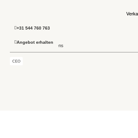
Verka
Verka
+31 544 760 763
+31 544 760 763
Angebot erhalten
Angebot erhalten
Startseite
> Joris Kemkens
CEO