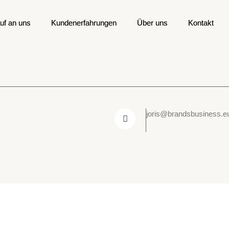
uf an uns
uf an uns
Kundenerfahrungen
Kundenerfahrungen
Über uns
Über uns
Kontakt
Kontakt
joris@brandsbusiness.e