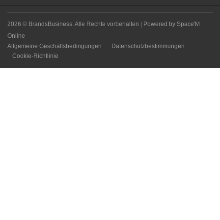
2026 © BrandsBusiness. Alle Rechte vorbehalten | Powered by
Space'M
Online
Allgemeine Geschäftsbedingungen
Datenschutzbestimmungen
Cookie-Richtlinie