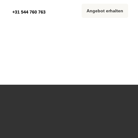
Angebot erhalten
Angebot erhalten
+31 544 760 763
+31 544 760 763