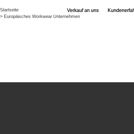
Startseite
Verkauf an uns
Verkauf an uns
Kundenerfa
Kundenerfa
> Europäisches Workwear Unternehmen