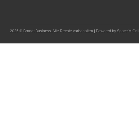
2026 © BrandsBusiness. Alle Rechte vorbehalten | Powered by
Space'M Onl