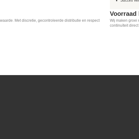
Succes Ve
Voorraad
waarde. Met discretie, gecontroleerde distributie en respect
Wij maken groei m
continuïteit direc