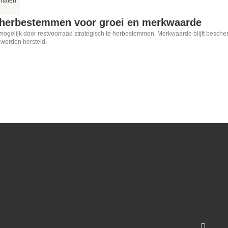
rhalen
 herbestemmen voor groei en merkwaarde
ogelijk door restvoorraad strategisch te herbestemmen. Merkwaarde blijft beschermd 
t worden hersteld.