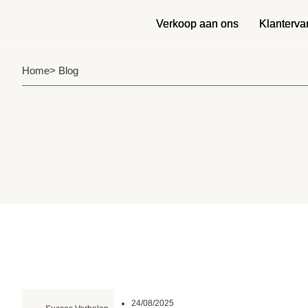
Verkoop aan ons
Verkoop aan ons
Klanterva
Klanterva
Home
> Blog
24/08/2025