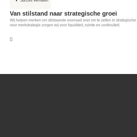
Succes Verhalen
Van stilstand naar strategische groei
Wij helpen merken om stilstaande voorraad snel om te zetten in strategische 
voor merkstrategie zorgen wij voor liquiditeit, ruimte en continuïteit.