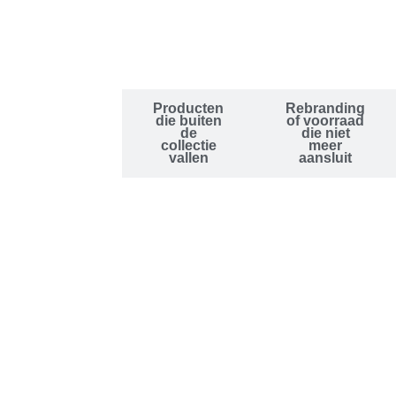
Producten
Rebranding
Een
die buiten
of voorraad
magazijn
de
die niet
dat
collectie
meer
volloopt
vallen
aansluit